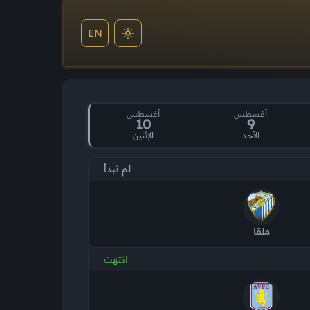
EN
أغسطس
أغسطس
10
9
الأحد
الإثنين
لم تبدأ
ملقا
انتهت